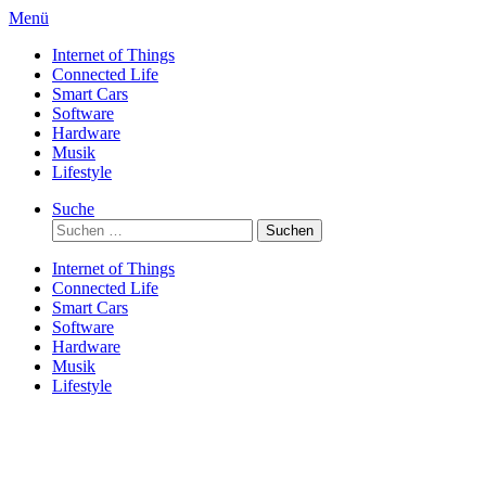
Direkt
Menü
zum
Internet of Things
Inhalt
Connected Life
Smart Cars
Software
Hardware
Musik
Lifestyle
Suche
Suchen
nach:
Internet of Things
Connected Life
Smart Cars
Software
Hardware
Musik
Lifestyle