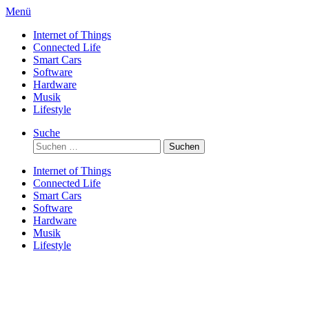
Direkt
Menü
zum
Internet of Things
Inhalt
Connected Life
Smart Cars
Software
Hardware
Musik
Lifestyle
Suche
Suchen
nach:
Internet of Things
Connected Life
Smart Cars
Software
Hardware
Musik
Lifestyle