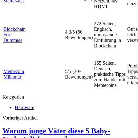
Starter-Kit
Netzteil, 4K
einzu
HDMI
272 Seiten,
Blockchain
Englisch,
Gut s
4.3/5 (50+
For
umfassende
leicht
Bewertungen)
Dummies
Einführung in
verst
Blockchain
165 Seiten,
Praxi
Deutsch,
Memecoin
5/5 (30+
Tipps
praktische Tipps
Millionär
Bewertungen)
verst
zum Handel mit
erklär
Memecoins
Kategorien
Hardware
Vorheriger Artikel
Warum junge Väter diese 5 Baby-