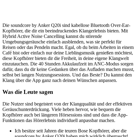
Die soundcore by Anker Q20i sind kabellose Bluetooth Over-Ear-
Kopfhörer, die dir ein beeindruckendes Klangerlebnis bieten. Mit
Hybrid Active Noise Cancelling kannst du störende
Umgebungsgeräusche einfach ausblenden, was sie perfekt für
Reisen oder das Pendeln macht. Egal, ob du beim Arbeiten in einem
Café bist oder einfach nur deine Lieblingsmusik genießen möchtest,
diese Kopfhörer bieten dir die Freiheit, in deine eigene Klangwelt
einzutauchen. Die 40 Stunden Akkulaufzeit im ANC-Modus sorgen
dafür, dass du dir keine Gedanken über das Aufladen machen musst,
selbst bei langen Nutzungssessions. Und das Beste? Du kannst den
Klang über die App ganz nach deinen Wünschen anpassen.
Was die Leute sagen
Die Nutzer sind begeistert von der Klangqualität und der effektiven
Geräuschunterdrückung. Viele heben hervor, wie bequem die
Kopfhörer auch bei längeren Hörsessions sind und dass die App-
Funktionen das Hörerlebnis individuell anpassbar machen.
Ich besitze seit Jahren die teuren Bose Kopfhörer, aber die
soundcore by Anker Q20i haben mich wirklich überrascht!