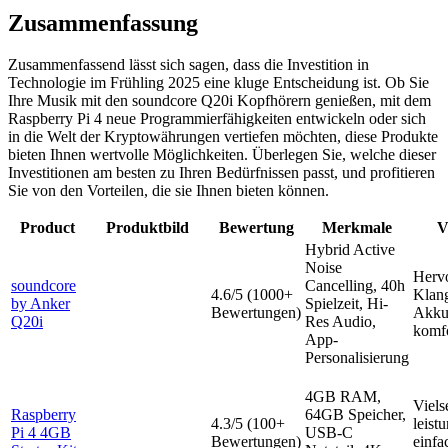
Zusammenfassung
Zusammenfassend lässt sich sagen, dass die Investition in
Technologie im Frühling 2025 eine kluge Entscheidung ist. Ob Sie
Ihre Musik mit den soundcore Q20i Kopfhörern genießen, mit dem
Raspberry Pi 4 neue Programmierfähigkeiten entwickeln oder sich
in die Welt der Kryptowährungen vertiefen möchten, diese Produkte
bieten Ihnen wertvolle Möglichkeiten. Überlegen Sie, welche dieser
Investitionen am besten zu Ihren Bedürfnissen passt, und profitieren
Sie von den Vorteilen, die sie Ihnen bieten können.
Product
Produktbild
Bewertung
Merkmale
V
Hybrid Active
Noise
Herv
soundcore
Cancelling, 40h
4.6/5 (1000+
Klang
by Anker
Spielzeit, Hi-
Bewertungen)
Akkul
Q20i
Res Audio,
komfo
App-
Personalisierung
4GB RAM,
Vielse
Raspberry
64GB Speicher,
4.3/5 (100+
leist
Pi 4 4GB
USB-C
Bewertungen)
einfa