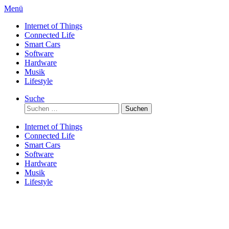
Direkt
Menü
zum
Internet of Things
Inhalt
Connected Life
Smart Cars
Software
Hardware
Musik
Lifestyle
Suche
Suchen
nach:
Internet of Things
Connected Life
Smart Cars
Software
Hardware
Musik
Lifestyle