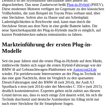
Dennoch ist der Hybridmotor hierzulande alles andere als
abgeschrieben. Das neue Zauberwort heißt
Plug-in-Hybrid
(PHEV).
Diese modernen Motoren verfügen im Gegensatz zu den klassischen
Vollhybriden, die zum Beispiel im Toyota Prius verbaut sind, über
eine Steckdose. Sofern also zu Hause und am Arbeitsplatz
Lademöglichkeiten in Reichweite sind, kann man durch die
Steckdose Strom aus dem Netz in eine große Batterie laden. Die
neue Speicherkapazität der Plug-in-Hybride macht es möglich, auf
kurzen Pendelstrecken nahezu emissionslos zu fahren.
Markteinführung der ersten Plug-in-
Modelle
Seit ein paar Jahren sind die ersten Plug-in-Hybride auf dem Markt,
mittlerweile finden sich sogar die ersten Hybrid-Fahrzeuge wie der
BMW i8 auf Gebrauchtwagen-Plattformen wie
Autoscout24.de
wieder. Für preisbewusste Interessenten an der Plug-in-Technik ist
das eine gute Nachricht, denn im Vergleich zu den sparsamen
Diesel-Fahrzeugen sind der BMW i8 (seit 2014), der Audi A3
Sportback e-tron (seit 2014) oder der Mercedes C 350 e (seit 2015)
deutlich kostenintensiver. Experten gehen nicht zuletzt aus diesem
Grund davon aus, dass es noch einige Zeit dauern wird, bis sich die
Technik durchsetzt und deutsche Autobesitzer im Alltag nicht nur
nach einer Steckdose für ihr Smartphone fragen.