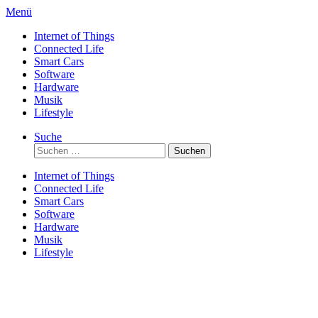
Direkt
Menü
zum
Internet of Things
Inhalt
Connected Life
Smart Cars
Software
Hardware
Musik
Lifestyle
Suche
Suchen
nach:
Internet of Things
Connected Life
Smart Cars
Software
Hardware
Musik
Lifestyle