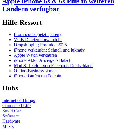
Apple iPhone 6s & 6s Plus in weiteren
Ländern verfügbar
Hilfe-Ressort
Promocodes (jetzt sparen)
VOB Dateien umwandeln
Dropshipping Produkte 2025
iPhone verkaufen: Schnell und lukrativ
Apple Watch verkaufen
iPhone Akku-Anzeige ist falsch
Mail & Telefon von Facebook Deutschland
Online-Business starten
iPhone kaufen mit Bitcoin
Hubs
Internet of Things
Connected Life
Smart Cars
Software
Hardware
Musik