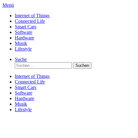
Direkt
Menü
zum
Internet of Things
Inhalt
Connected Life
Smart Cars
Software
Hardware
Musik
Lifestyle
Suche
Suchen
nach:
Internet of Things
Connected Life
Smart Cars
Software
Hardware
Musik
Lifestyle