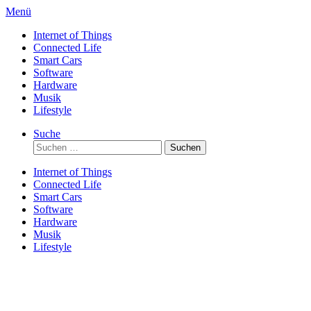
Direkt
Menü
zum
Internet of Things
Inhalt
Connected Life
Smart Cars
Software
Hardware
Musik
Lifestyle
Suche
Suchen
nach:
Internet of Things
Connected Life
Smart Cars
Software
Hardware
Musik
Lifestyle