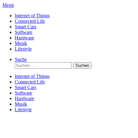
Direkt
Menü
zum
Internet of Things
Inhalt
Connected Life
Smart Cars
Software
Hardware
Musik
Lifestyle
Suche
Suchen
nach:
Internet of Things
Connected Life
Smart Cars
Software
Hardware
Musik
Lifestyle