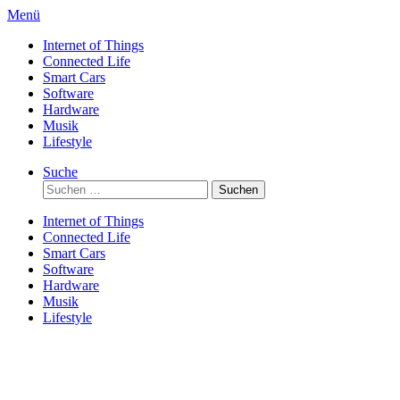
Direkt
Menü
zum
Internet of Things
Inhalt
Connected Life
Smart Cars
Software
Hardware
Musik
Lifestyle
Suche
Suchen
nach:
Internet of Things
Connected Life
Smart Cars
Software
Hardware
Musik
Lifestyle