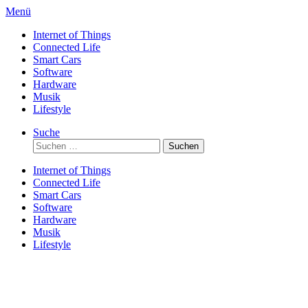
Direkt
Menü
zum
Internet of Things
Inhalt
Connected Life
Smart Cars
Software
Hardware
Musik
Lifestyle
Suche
Suchen
nach:
Internet of Things
Connected Life
Smart Cars
Software
Hardware
Musik
Lifestyle