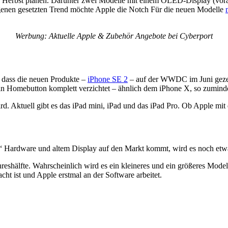
en Herbst planen. Darunter zwei Modelle mit einem OLED-Display (vor
genen gesetzten Trend möchte Apple die Notch Für die neuen Modelle
Werbung: Aktuelle Apple & Zubehör Angebote bei Cyberport
 dass die neuen Produkte –
iPhone SE 2
– auf der WWDC im Juni gezeig
in Homebutton komplett verzichtet – ähnlich dem iPhone X, so zumind
ird. Aktuell gibt es das iPad mini, iPad und das iPad Pro. Ob Apple mit
Hardware und altem Display auf den Markt kommt, wird es noch etwas
reshälfte. Wahrscheinlich wird es ein kleineres und ein größeres Mode
ht ist und Apple erstmal an der Software arbeitet.