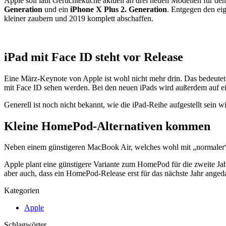
Apple soll laut Gerüchteküche aktuell an drei neuen Modellen für d
Generation
und ein
iPhone X Plus 2. Generation
. Entgegen den ei
kleiner zaubern und 2019 komplett abschaffen.
iPad mit Face ID steht vor Release
Eine März-Keynote von Apple ist wohl nicht mehr drin. Das bedeutet
mit Face ID sehen werden. Bei den neuen iPads wird außerdem auf e
Generell ist noch nicht bekannt, wie die iPad-Reihe aufgestellt sein w
Kleine HomePod-Alternativen kommen
Neben einem günstigeren MacBook Air, welches wohl mit „normaler“ 
Apple plant eine günstigere Variante zum HomePod für die zweite Jah
aber auch, dass ein HomePod-Release erst für das nächste Jahr angedac
Kategorien
Apple
Schlagwörter