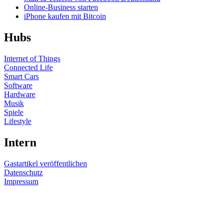
Online-Business starten
iPhone kaufen mit Bitcoin
Hubs
Internet of Things
Connected Life
Smart Cars
Software
Hardware
Musik
Spiele
Lifestyle
Intern
Gastartikel veröffentlichen
Datenschutz
Impressum