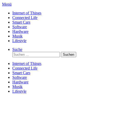
Direkt
Menü
zum
Internet of Things
Inhalt
Connected Life
Smart Cars
Software
Hardware
Musik
Lifestyle
Suche
Suchen
nach:
Internet of Things
Connected Life
Smart Cars
Software
Hardware
Musik
Lifestyle